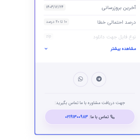
آخرین بروزرسانی
1403/12/24
درصد احتمالی خطا
10 تا 20 درصد
نوع فایل جهت دانلود
zip
مشاهده بیشتر
نوع فایل
بانک شماره موبایل
جهت دریافت مشاوره با ما تماس بگیرید:
تماس با ما:
02191300983