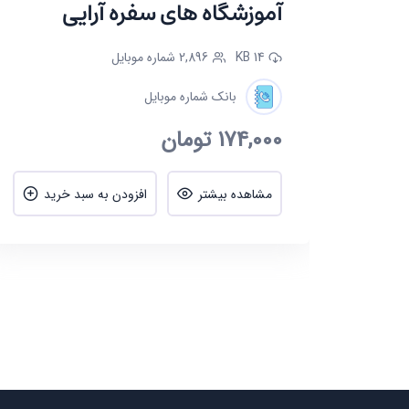
آموزشگاه های سفره آرایی
14 KB
2,896 شماره موبایل
بانک شماره موبایل
174,000
تومان
ید
مشاهده بیشتر
افزودن به سبد خرید