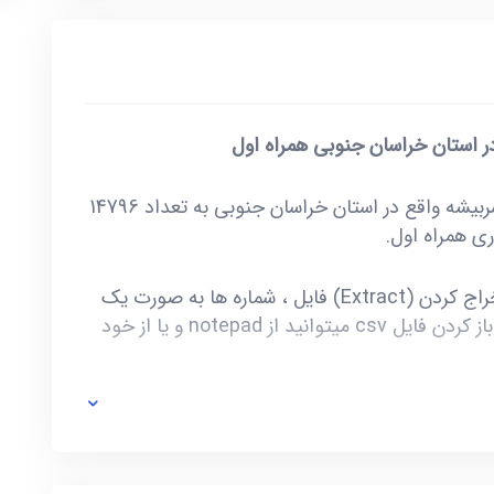
ر استان خراسان جنوبی همراه اول
خرید و دانلود بانک شماره موبایل شهرستان سربیشه واقع در استان خراسان جنوبی به تعداد 14796
این فایل به صورت ZIP است که پس از استخراج کردن (Extract) فایل ، شماره ها به صورت یک
فایل با فرمت csv در دسترس شماست. برای باز کردن فایل csv میتوانید از notepad و یا از خود
ی خط توسط صاحب آن و یا تغییرات وابسته به این