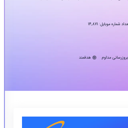
داد شماره موبایل: 14,871
روزرسانی مداوم
هدفمند