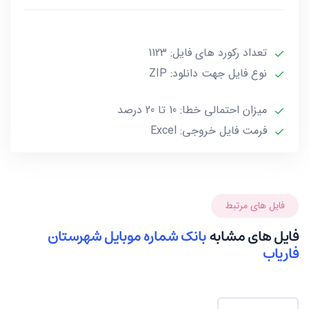
***تمامی فایل ها ممکن است به علت واگذاری خط توسط
صاحب آن و یا تغییرات وابسته به این گونه موارد تا 10 یا
تعداد رکورد های فایل: 1123
حداکثر 20 درصد خطا داشته باشند.***
نوع فایل جهت دانلود: ZIP
میزان احتمالی خطا: 10 تا 20 درصد
فرمت فایل خروجی: Excel
فایل های مرتبط
فایل های مشابه
بانک شماره موبایل شهرستان
فاریاب