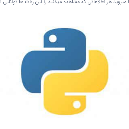
میروید هر اطلاعاتی که مشاهده میکنید را این ربات ها توانایی ا