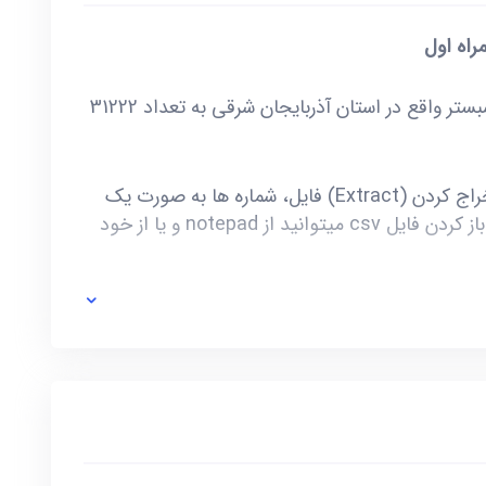
راه اول
خرید و دانلود بانک شماره موبایل شهرستان شبستر واقع در استان آذربایجان شرقی به تعداد 31222
این فایل به صورت ZIP است که پس از استخراج کردن (Extract) فایل، شماره ها به صورت یک
فایل با فرمت csv در دسترس شماست. برای باز کردن فایل csv میتوانید از notepad و یا از خود
ی خط توسط صاحب آن و یا تغییرات وابسته به این