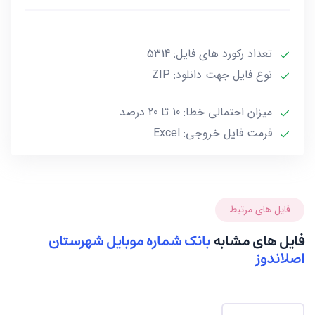
آخرین بروز رسانی این فایل در تاریخ 1403/01/02 انجام شده
و حجم این فایل کمتر از 1MB است.
تعداد رکورد های فایل: 5314
نوع فایل جهت دانلود: ZIP
***تمامی فایل ها ممکن است به علت واگذاری خط توسط
صاحب آن و یا تغییرات وابسته به این گونه موارد، بین 10
میزان احتمالی خطا: 10 تا 20 درصد
تا حداکثر 20 درصد خطا داشته باشند.***
فرمت فایل خروجی: Excel
فایل های مرتبط
فایل های مشابه
بانک شماره موبایل شهرستان
اصلاندوز