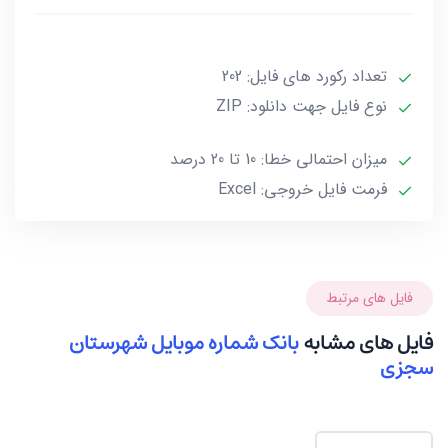
***تمامی فایل ها ممکن است به علت واگذاری خط توسط
تعداد رکورد های فایل: 202
صاحب آن و یا تغییرات وابسته به این گونه موارد تا 10 یا
حداکثر 20 درصد خطا داشته باشند.***
نوع فایل جهت دانلود: ZIP
میزان احتمالی خطا: 10 تا 20 درصد
فرمت فایل خروجی: Excel
فایل های مرتبط
فایل های مشابه
بانک شماره موبایل شهرستان
سجزی