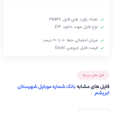
***تمامی فایل ها ممکن است به علت واگذاری خط توسط
تعداد رکورد های فایل: 35548
صاحب آن و یا تغییرات وابسته به این گونه موارد تا 10 یا
حداکثر 20 درصد خطا داشته باشند.***
نوع فایل جهت دانلود: ZIP
میزان احتمالی خطا: 10 تا 20 درصد
فرمت فایل خروجی: Excel
فایل های مرتبط
فایل های مشابه
بانک شماره موبایل شهرستان
ابریشم