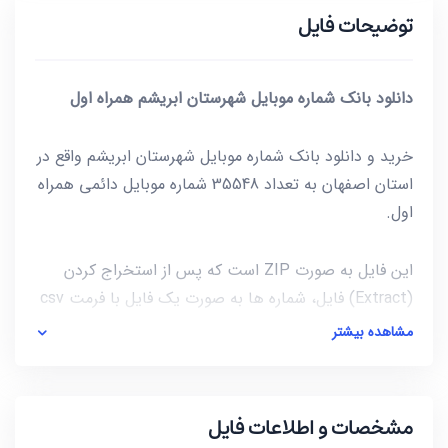
توضیحات فایل
دانلود بانک شماره موبایل شهرستان ابریشم همراه اول
خرید و دانلود بانک شماره موبایل شهرستان ابریشم واقع در
استان اصفهان به تعداد 35548 شماره موبایل دائمی همراه
اول.
این فایل به صورت ZIP است که پس از استخراج کردن
(Extract) فایل، شماره ها به صورت یک فایل با فرمت csv
در دسترس شماست. برای باز کردن فایل csv میتوانید از
مشاهده بیشتر
notepad و یا از خود نرم افزار excel استفاده کنید.
آخرین بروز رسانی این فایل در تاریخ 1402/01/28 انجام شده
مشخصات و اطلاعات فایل
و حجم این فایل کمتر از 80KB است.