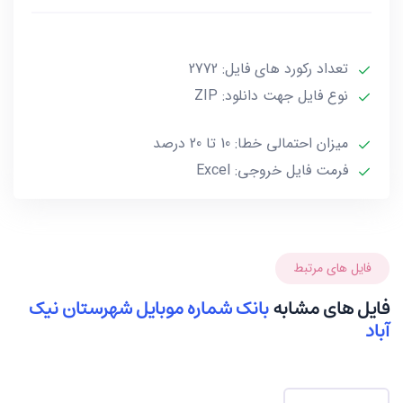
***تمامی فایل ها ممکن است به علت واگذاری خط توسط
تعداد رکورد های فایل: 2772
صاحب آن و یا تغییرات وابسته به این گونه موارد تا 10 یا
حداکثر 20 درصد خطا داشته باشند.***
نوع فایل جهت دانلود: ZIP
میزان احتمالی خطا: 10 تا 20 درصد
فرمت فایل خروجی: Excel
فایل های مرتبط
فایل های مشابه
بانک شماره موبایل شهرستان نیک
آباد