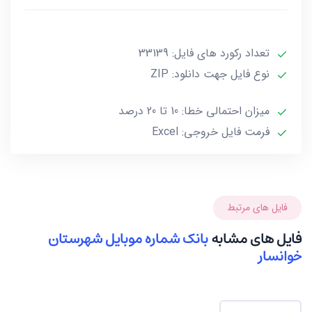
***تمامی فایل ها ممکن است به علت واگذاری خط توسط
تعداد رکورد های فایل: 33139
صاحب آن و یا تغییرات وابسته به این گونه موارد تا 10 یا
حداکثر 20 درصد خطا داشته باشند.***
نوع فایل جهت دانلود: ZIP
میزان احتمالی خطا: 10 تا 20 درصد
فرمت فایل خروجی: Excel
فایل های مرتبط
فایل های مشابه
بانک شماره موبایل شهرستان
خوانسار