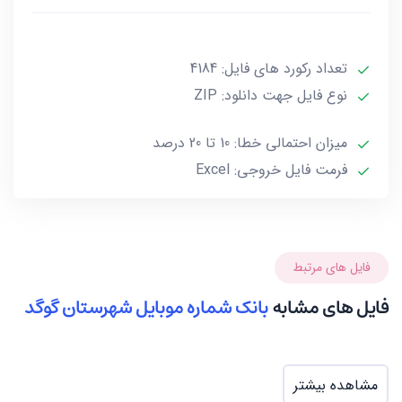
***تمامی فایل ها ممکن است به علت واگذاری خط توسط
تعداد رکورد های فایل: 4184
صاحب آن و یا تغییرات وابسته به این گونه موارد تا 10 یا
حداکثر 20 درصد خطا داشته باشند.***
نوع فایل جهت دانلود: ZIP
میزان احتمالی خطا: 10 تا 20 درصد
فرمت فایل خروجی: Excel
فایل های مرتبط
فایل های مشابه
بانک شماره موبایل شهرستان گوگد
مشاهده بیشتر