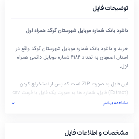
توضیحات فایل
دانلود بانک شماره موبایل شهرستان گوگد همراه اول
خرید و دانلود بانک شماره موبایل شهرستان گوگد واقع در
استان اصفهان به تعداد 4184 شماره موبایل دائمی همراه
اول.
این فایل به صورت ZIP است که پس از استخراج کردن
(Extract) فایل، شماره ها به صورت یک فایل با فرمت csv
در دسترس شماست. برای باز کردن فایل csv میتوانید از
مشاهده بیشتر
notepad و یا از خود نرم افزار excel استفاده کنید.
آخرین بروز رسانی این فایل در تاریخ 1402/01/28 انجام شده
مشخصات و اطلاعات فایل
و حجم این فایل کمتر از 11KB است.