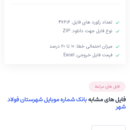
***تمامی فایل ها ممکن است به علت واگذاری خط توسط
تعداد رکورد های فایل: 47616
صاحب آن و یا تغییرات وابسته به این گونه موارد تا 10 یا
حداکثر 20 درصد خطا داشته باشند.***
نوع فایل جهت دانلود: ZIP
میزان احتمالی خطا: 10 تا 20 درصد
فرمت فایل خروجی: Excel
فایل های مرتبط
فایل های مشابه
بانک شماره موبایل شهرستان فولاد
شهر