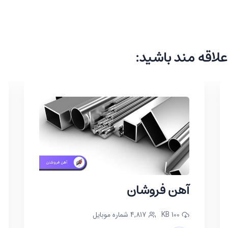
علاقه مند باشید:
آهن فروشان
100 KB
4,817 شماره موبایل