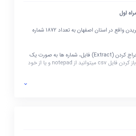
راه اول
خرید و دانلود بانک شماره موبایل شهرستان فریدن واقع در استان اصفهان به تعداد 1872 شماره
این فایل به صورت ZIP است که پس از استخراج کردن (Extract) فایل، شماره ها به صورت یک
فایل با فرمت csv در دسترس شماست. برای باز کردن فایل csv میتوانید از notepad و یا از خود
ی خط توسط صاحب آن و یا تغییرات وابسته به این