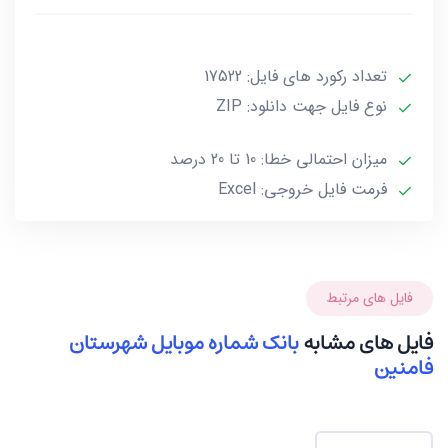
***تمامی فایل ها ممکن است به علت واگذاری خط توسط
تعداد رکورد های فایل: 17522
صاحب آن و یا تغییرات وابسته به این گونه موارد تا 10 یا
حداکثر 20 درصد خطا داشته باشند.***
نوع فایل جهت دانلود: ZIP
میزان احتمالی خطا: 10 تا 20 درصد
فرمت فایل خروجی: Excel
فایل های مرتبط
فایل های مشابه
بانک شماره موبایل شهرستان
فامنین