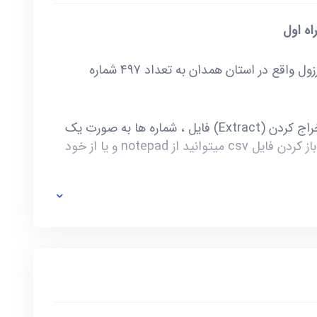
اه اول
خرید و دانلود بانک شماره موبایل شهرستان برزول واقع در استان همدان به تعداد 497 شماره
این فایل به صورت ZIP است که پس از استخراج کردن (Extract) فایل ، شماره ها به صورت یک
فایل با فرمت csv در دسترس شماست. برای باز کردن فایل csv میتوانید از notepad و یا از خود
ی خط توسط صاحب آن و یا تغییرات وابسته به این