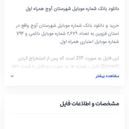
دانلود بانک شماره موبایل شهرستان آوج همراه اول
خرید و دانلود بانک شماره موبایل شهرستان آوج واقع در
استان قزوین به تعداد 2,679 شماره موبایل دائمی و 794
شماره موبایل اعتباری همراه اول.
این فایل به صورت ZIP است که پس از استخراج کردن
(Extract) فایل ، شماره ها به صورت دو فایل با فرمت csv
در دسترس شماست. برای باز کردن فایل csv میتوانید از
مشاهده بیشتر
notepad و یا از خود نرم افزار excel استفاده کنید.
آخرین بروز رسانی این فایل در تاریخ 1400/09/19 انجام شده
مشخصات و اطلاعات فایل
و حجم این فایل کمتر از 10KB است.
***تمامی فایل ها ممکن است به علت واگذاری خط توسط