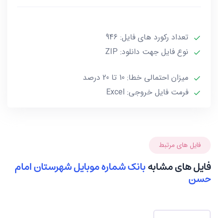
***تمامی فایل ها ممکن است به علت واگذاری خط توسط
تعداد رکورد های فایل: 946
صاحب آن و یا تغییرات وابسته به این گونه موارد تا 10 یا
حداکثر 20 درصد خطا داشته باشند.***
نوع فایل جهت دانلود: ZIP
میزان احتمالی خطا: 10 تا 20 درصد
فرمت فایل خروجی: Excel
فایل های مرتبط
فایل های مشابه
بانک شماره موبایل شهرستان امام
حسن