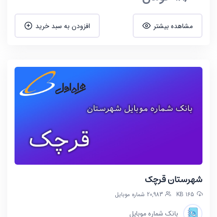
این بانک برای منطقه کد پستی 17 تهران بوده که با توجه به
مشاهده بیشتر
افزودن به سبد خرید
نقشه زیر شامل منطقه های شهرداری 13 و 14 میباشد. محله
های موجود در این مناطق شامل: اسدی، صفا، زاهدی
گیلانی، اشراقی، دهقان، نیروی هوایی، پیروزی، حافظیه،
امامت، شورا، آشتیانی، سرخه حصار، زینبیه، قصر فیروزه،
جوادیه، شکوفه، چهارصد دستگاه، دلگشا، مینا، سرآسیاب،
شاهین، صد دستگاه، شیوا ، نبی اکرم، صاحب الزمان،
شاهد، پرستار، ابوذر، تاکسیرانی، عارف، دولاب، شهدای
گمنام، حسین آباد و… میباشد.
شهرستان قرچک
165 KB
20,983 شماره موبایل
بانک شماره موبایل