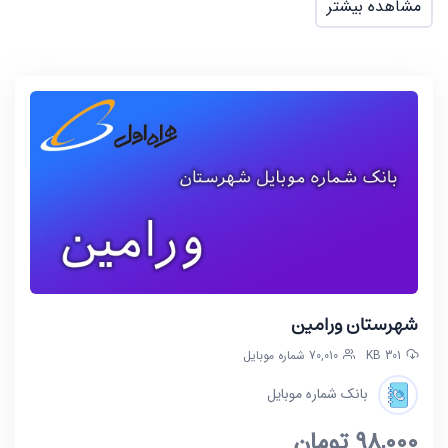
مشاهده بیشتر
در فایل تفکیک شده کد پستی 10 رقمی تعداد 435766
شماره موبایل موجود میباشد.
شهرستان ورامین
301 KB
70,010 شماره موبایل
بانک شماره موبایل
98,000
تومان