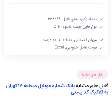
در فایل تفکیک شده کد پستی 3 رقمی تعداد 378694
شماره موبایل موجود میباشد.
تعداد رکورد های فایل: 438269
نوع فایل جهت دانلود: ZIP
میزان احتمالی خطا: 10 تا 20 درصد
فرمت فایل خروجی: Excel
فایل های مرتبط
فایل های مشابه
بانک شماره موبایل منطقه 17 تهران
به تفکیک کد پستی
در فایل تفکیک شده کد پستی 5 رقمی تعداد 438291 شماره
موبایل موجود میباشد.