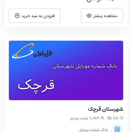
مشاهده بیشتر
افزودن به سبد خرید
این بانک برای منطقه کد پستی 11 تهران بوده که با توجه به
نقشه زیر شامل منطقه های شهرداری 12 و 16 میباشد. محله
های موجود در این مناطق شامل: دروازه شمیران، بهارستان،
امامزاده یحیی، پامنار، سنگلج، ایران، فردوسی، آبشار، بازار،
قیام، کوثر، هرندی، تختی، جوادیه، نازی آباد، یاخچی آباد،
خزانه، شهرک بعثت، شهرک شهید رجایی و … میباشد.
شهرستان قرچک
165 KB
20,983 شماره موبایل
بانک شماره موبایل