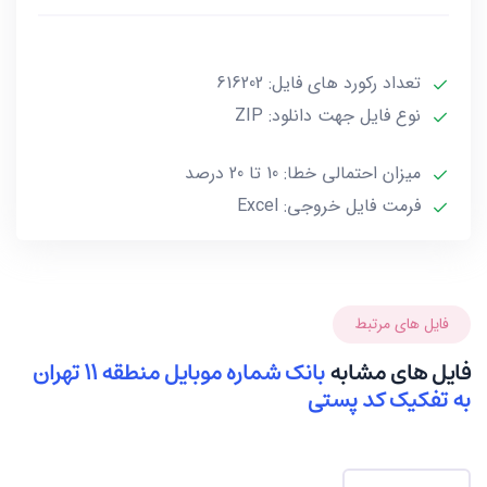
در فایل تفکیک شده کد پستی 3 رقمی تعداد 231821 شماره
موبایل موجود میباشد.
تعداد رکورد های فایل: 616202
نوع فایل جهت دانلود: ZIP
میزان احتمالی خطا: 10 تا 20 درصد
فرمت فایل خروجی: Excel
فایل های مرتبط
فایل های مشابه
بانک شماره موبایل منطقه 11 تهران
به تفکیک کد پستی
در فایل تفکیک شده کد پستی 5 رقمی تعداد 505037
شماره موبایل موجود میباشد.