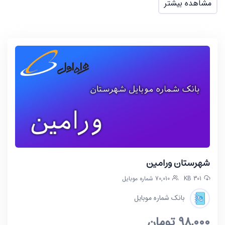
مشاهده بیشتر
در فایل تفکیک شده کد پستی 10 رقمی تعداد 269301 شماره
موبایل موجود میباشد.
شهرستان ورامین
301 KB
70,010 شماره موبایل
بانک شماره موبایل
98,000
تومان