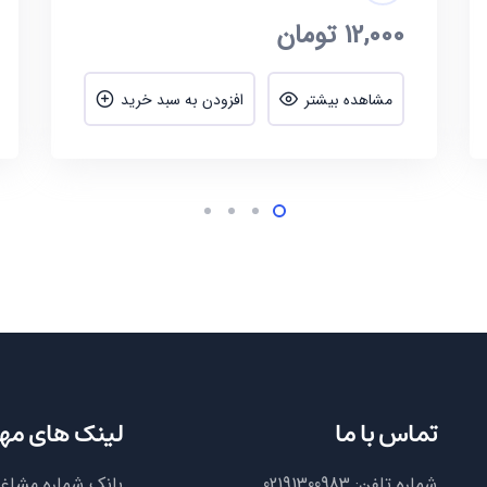
12,000
تومان
مشاهده بیشتر
افزودن به سبد خرید
تماس با ما
لینک های مه
شماره تلفن:
02191300983
بانک شماره مشاغ