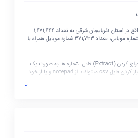
ل
خرید و دانلود بانک شماره موبایل شهر تبریز واقع در استان آذربایجان شرقی به تعداد 1,671,644
شماره موبایل دائمی همراه اول. در این بانک شماره موبایل، تعداد 371,733 شماره موبایل همراه با
این فایل به صورت ZIP است که پس از استخراج کردن (Extract) فایل، شماره ها به صورت یک
فایل با فرمت csv در دسترس شماست. برای باز کردن فایل csv میتوانید از notepad و یا از خود
ی خط توسط صاحب آن و یا تغییرات وابسته به این