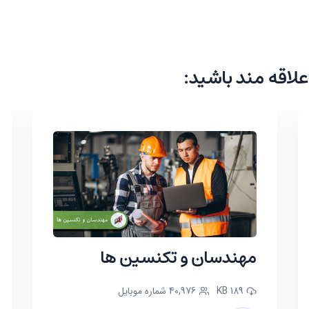
علاقه مند باشید:
مهندسان و تکنسین ها
189 KB
40,976 شماره موبایل