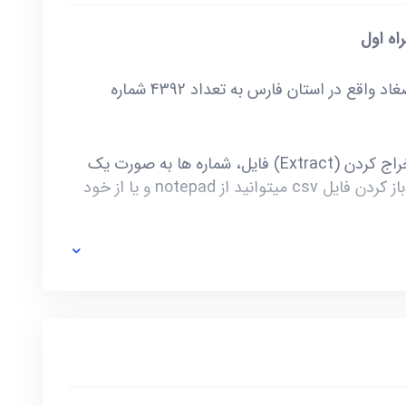
اه اول
خرید و دانلود بانک شماره موبایل شهرستان صغاد واقع در استان فارس به تعداد 4392 شماره
این فایل به صورت ZIP است که پس از استخراج کردن (Extract) فایل، شماره ها به صورت یک
فایل با فرمت csv در دسترس شماست. برای باز کردن فایل csv میتوانید از notepad و یا از خود
ی خط توسط صاحب آن و یا تغییرات وابسته به این