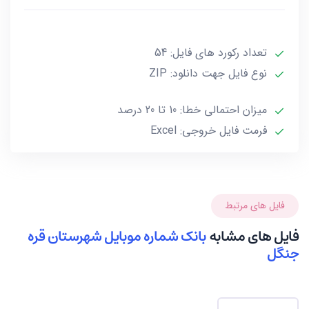
***تمامی فایل ها ممکن است به علت واگذاری خط توسط
تعداد رکورد های فایل: 54
صاحب آن و یا تغییرات وابسته به این گونه موارد تا 10 یا
حداکثر 20 درصد خطا داشته باشند.***
نوع فایل جهت دانلود: ZIP
میزان احتمالی خطا: 10 تا 20 درصد
فرمت فایل خروجی: Excel
فایل های مرتبط
فایل های مشابه
بانک شماره موبایل شهرستان قره
جنگل