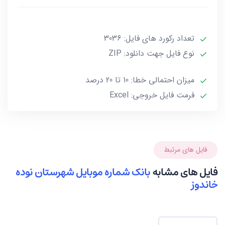
***تمامی فایل ها ممکن است به علت واگذاری خط توسط
تعداد رکورد های فایل: 3036
صاحب آن و یا تغییرات وابسته به این گونه موارد تا 10 یا
حداکثر 20 درصد خطا داشته باشند.***
نوع فایل جهت دانلود: ZIP
میزان احتمالی خطا: 10 تا 20 درصد
فرمت فایل خروجی: Excel
فایل های مرتبط
فایل های مشابه
بانک شماره موبایل شهرستان نوده
خاندوز