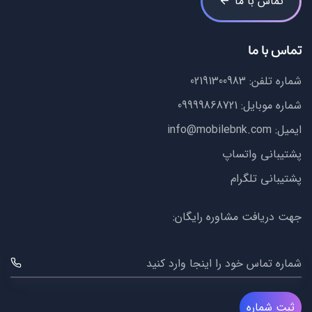
تماس با ما
تماس با ما
شماره تلفن:
02191300983
شماره موبایل:
09999868721
ایمیل:
info@mobilebnk.com
پشتیبانی واتساپ
پشتیبانی تلگرام
جهت دریافت مشاوره رایگان:
شماره تماس خود را اینجا وارد کنید
ثبت شماره