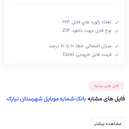
آخرین بروز رسانی این فایل در تاریخ 1403/01/04 انجام شده
و حجم این فایل کمتر از 1MB است.
تعداد رکورد های فایل: 273
نوع فایل جهت دانلود: ZIP
***تمامی فایل ها ممکن است به علت واگذاری خط توسط
صاحب آن و یا تغییرات وابسته به این گونه موارد، بین 10
میزان احتمالی خطا: 10 تا 20 درصد
تا حداکثر 20 درصد خطا داشته باشند.***
فرمت فایل خروجی: Excel
فایل های مرتبط
فایل های مشابه
بانک شماره موبایل شهرستان نیارک
مشاهده بیشتر