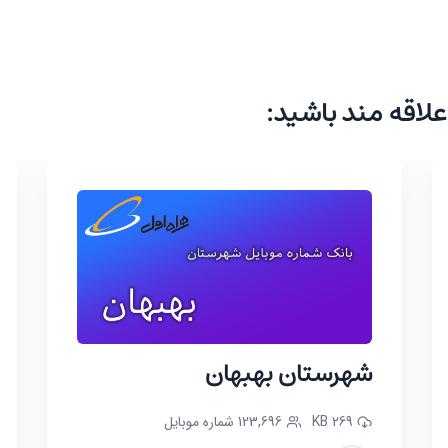
این بخش از فایل شامل 483 شماره موبایل دائمی و 497 شماره موبایل اعتباری همراه اول میباشد
علاقه مند باشید:
شهرستان بهبهان
269 KB
123,696 شماره موبایل