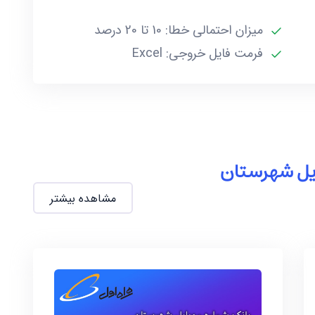
میزان احتمالی خطا: 10 تا 20 درصد
های زیر میباشد:
فرمت فایل خروجی: Excel
ملارد
این بخش از فایل شامل 5030 شماره موبایل دائمی و 6893 شماره موبایل اعتباری همراه اول
ایل شهرستان
مشاهده بیشتر