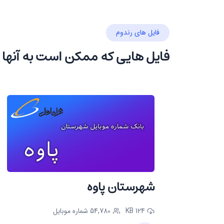
فایل های رندوم
که در مجموع دارای 980 شماره موبایل است.
فایل هایی که ممکن است به آنها 
بانک اطلاعاتی موجود در این بخش دارای 462 رکورد میباشد.
شهرستان پاوه
124 KB
54,780 شماره موبایل