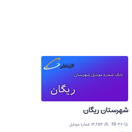
شهرستان ریگان
37 KB
13,653 شماره موبایل