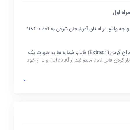
راه اول
خرید و دانلود بانک شماره موبایل شهرستان خواجه واقع در استان آذربایجان شرقی به تعداد 1184
این فایل به صورت ZIP است که پس از استخراج کردن (Extract) فایل، شماره ها به صورت یک
فایل با فرمت csv در دسترس شماست. برای باز کردن فایل csv میتوانید از notepad و یا از خود
ی خط توسط صاحب آن و یا تغییرات وابسته به این