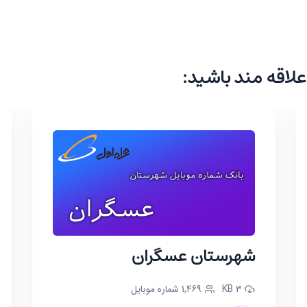
علاقه مند باشید:
شهرستان عسگران
3 KB
1,469 شماره موبایل