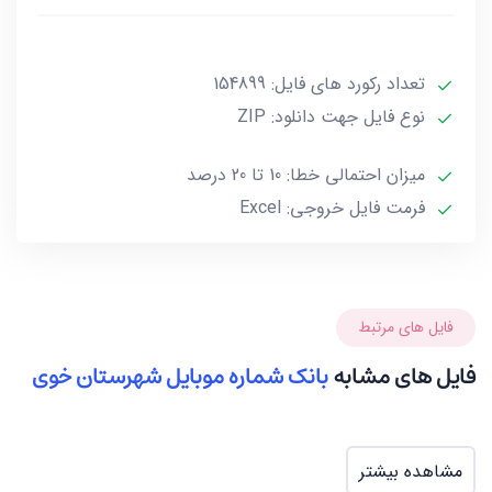
***تمامی فایل ها ممکن است به علت واگذاری خط توسط
تعداد رکورد های فایل: 154899
صاحب آن و یا تغییرات وابسته به این گونه موارد تا 10 یا
حداکثر 20 درصد خطا داشته باشند.***
نوع فایل جهت دانلود: ZIP
میزان احتمالی خطا: 10 تا 20 درصد
فرمت فایل خروجی: Excel
فایل های مرتبط
فایل های مشابه
بانک شماره موبایل شهرستان خوی
مشاهده بیشتر