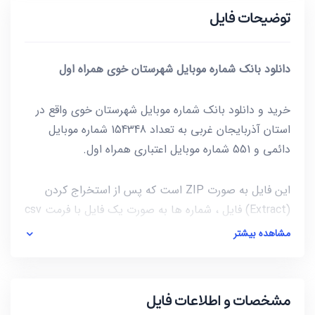
توضیحات فایل
دانلود بانک شماره موبایل شهرستان خوی همراه اول
خرید و دانلود بانک شماره موبایل شهرستان خوی واقع در
استان آذربایجان غربی به تعداد 154348 شماره موبایل
دائمی و 551 شماره موبایل اعتباری همراه اول.
این فایل به صورت ZIP است که پس از استخراج کردن
(Extract) فایل ، شماره ها به صورت یک فایل با فرمت csv
در دسترس شماست. برای باز کردن فایل csv میتوانید از
مشاهده بیشتر
notepad و یا از خود نرم افزار excel استفاده کنید.
آخرین بروز رسانی این فایل در تاریخ 1401/03/09 انجام شده
مشخصات و اطلاعات فایل
و حجم این فایل کمتر از 341KB است.