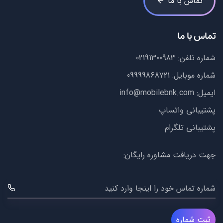
تماس با ما
تماس با ما
شماره تلفن:
02191300983
شماره موبایل:
09999868721
ایمیل:
info@mobilebnk.com
پشتیبانی واتساپ
پشتیبانی تلگرام
جهت دریافت مشاوره رایگان:
شماره تماس خود را اینجا وارد کنید
ثبت شماره