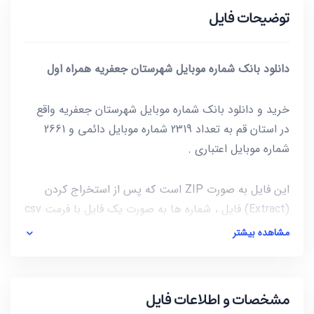
توضیحات فایل
دانلود بانک شماره موبایل شهرستان جعفریه همراه اول
خرید و دانلود بانک شماره موبایل شهرستان جعفریه واقع
در استان قم به تعداد 2319 شماره موبایل دائمی و 2661
شماره موبایل اعتباری .
این فایل به صورت ZIP است که پس از استخراج کردن
(Extract) فایل ، شماره ها به صورت یک فایل با فرمت csv
در دسترس شماست. برای باز کردن فایل csv میتوانید از
مشاهده بیشتر
notepad و یا از خود نرم افزار excel استفاده کنید.
آخرین بروز رسانی این فایل در تاریخ 1400/05/28 انجام
مشخصات و اطلاعات فایل
شده و حجم این فایل کمتر از 15KB است.