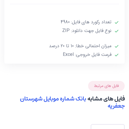
***تمامی فایل ها ممکن است به علت واگذاری خط توسط
تعداد رکورد های فایل: 4980
صاحب آن و یا تغییرات وابسته به این گونه موارد تا 10 یا
حداکثر 20 درصد خطا داشته باشند.***
نوع فایل جهت دانلود: ZIP
میزان احتمالی خطا: 10 تا 20 درصد
فرمت فایل خروجی: Excel
فایل های مرتبط
فایل های مشابه
بانک شماره موبایل شهرستان
جعفریه