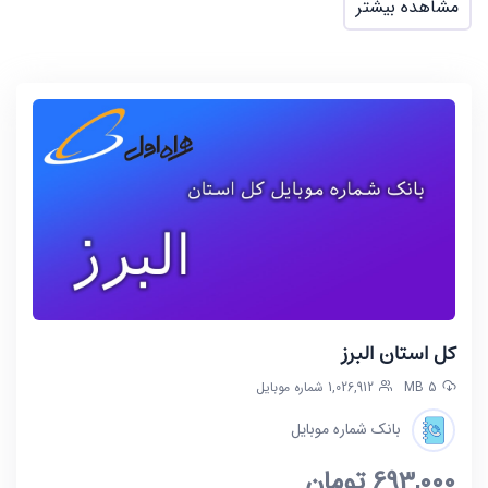
فایل نهایی این بانک به صورت ZIP است که پس از
مشاهده بیشتر
استخراج کردن (Extract) فایل، شماره ها در قالب چند
فایل excel در دسترس شماست.
آخرین بروز رسانی این فایل در تاریخ 1402/05/09 انجام
شده و حجم این فایل کمتر از 88MB است.
***تمامی فایل ها ممکن است به علت واگذاری خط توسط
صاحب آن و یا تغییرات وابسته به اینگونه موارد از 10 تا
حداکثر 20 درصد خطای احتمالی داشته باشند.***
کل استان البرز
5 MB
1,026,912 شماره موبایل
بانک شماره موبایل
693,000
تومان