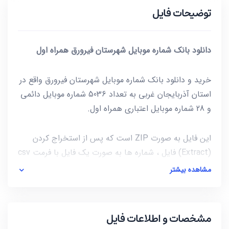
توضیحات فایل
دانلود بانک شماره موبایل شهرستان فیرورق همراه اول
خرید و دانلود بانک شماره موبایل شهرستان فیرورق واقع در
استان آذربایجان غربی به تعداد 5036 شماره موبایل دائمی
و 28 شماره موبایل اعتباری همراه اول.
این فایل به صورت ZIP است که پس از استخراج کردن
(Extract) فایل ، شماره ها به صورت یک فایل با فرمت csv
در دسترس شماست. برای باز کردن فایل csv میتوانید از
مشاهده بیشتر
notepad و یا از خود نرم افزار excel استفاده کنید.
آخرین بروز رسانی این فایل در تاریخ 1401/03/09 انجام شده
مشخصات و اطلاعات فایل
و حجم این فایل کمتر از 13KB است.