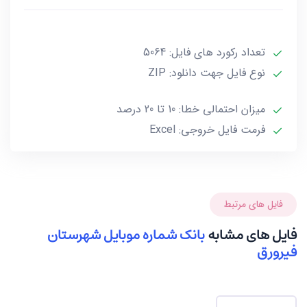
***تمامی فایل ها ممکن است به علت واگذاری خط توسط
تعداد رکورد های فایل: 5064
صاحب آن و یا تغییرات وابسته به این گونه موارد تا 10 یا
حداکثر 20 درصد خطا داشته باشند.***
نوع فایل جهت دانلود: ZIP
میزان احتمالی خطا: 10 تا 20 درصد
فرمت فایل خروجی: Excel
فایل های مرتبط
فایل های مشابه
بانک شماره موبایل شهرستان
فیرورق