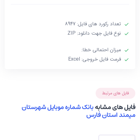
***تمامی فایل ها ممکن است به علت واگذاری خط توسط
تعداد رکورد های فایل: 8947
صاحب آن و یا تغییرات وابسته به این گونه موارد تا 10 یا
حداکثر 20 درصد خطا داشته باشند.***
نوع فایل جهت دانلود: ZIP
میزان احتمالی خطا:
فرمت فایل خروجی: Excel
فایل های مرتبط
فایل های مشابه
بانک شماره موبایل شهرستان
میمند استان فارس