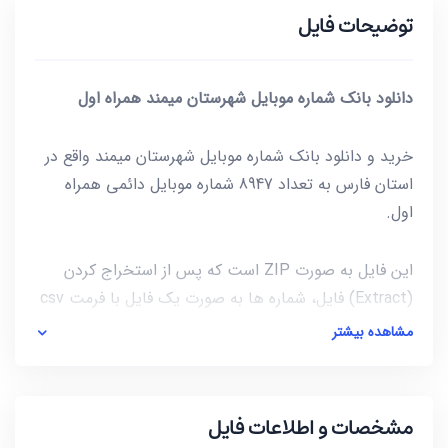
توضیحات فایل
دانلود بانک شماره موبایل شهرستان میمند همراه اول
خرید و دانلود بانک شماره موبایل شهرستان میمند واقع در
استان فارس به تعداد 8947 شماره موبایل دائمی همراه
اول.
این فایل به صورت ZIP است که پس از استخراج کردن
(Extract) فایل، شماره ها به صورت یک فایل با فرمت csv
در دسترس شماست. برای باز کردن فایل csv میتوانید از
مشاهده بیشتر
notepad و یا از خود نرم افزار excel استفاده کنید.
آخرین بروز رسانی این فایل در تاریخ 1402/01/04 انجام شده
مشخصات و اطلاعات فایل
و حجم این فایل کمتر از 23KB است.