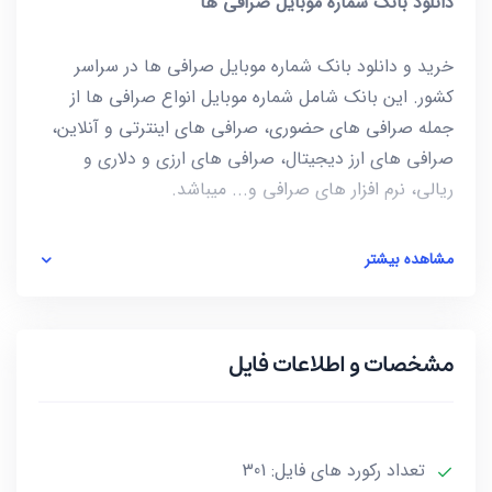
دانلود بانک شماره موبایل صرافی ها
خرید و دانلود بانک شماره موبایل صرافی ها در سراسر
کشور. این بانک شامل شماره موبایل انواع صرافی ها از
جمله صرافی های حضوری، صرافی های اینترتی و آنلاین،
صرافی های ارز دیجیتال، صرافی های ارزی و دلاری و
ریالی، نرم افزار های صرافی و... میباشد.
این فایل به صورت ZIP است که پس از استخراج کردن
مشاهده بیشتر
(Extract) فایل، شماره ها به صورت یک فایل با فرمت csv
در دسترس شماست. برای باز کردن فایل csv میتوانید از
notepad و یا از خود نرم افزار excel استفاده کنید.
مشخصات و اطلاعات فایل
آخرین بروز رسانی این فایل در تاریخ 1404/04/27 انجام
شده که در مجموع شامل 301 عدد شماره موبایل هست و
حجم این فایل کمتر از 2KB است.
تعداد رکورد های فایل: 301