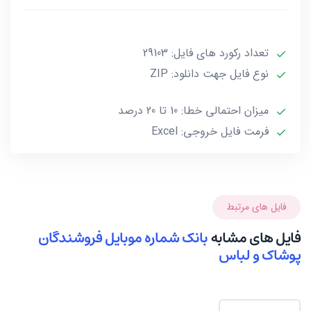
یونیک و غیرتکراری بوده و حجم این فایل کمتر از 142KB
است.
تعداد رکورد های فایل: 29103
نوع فایل جهت دانلود: ZIP
این فایل فقط شامل شماره موبایل های فروشندگان پوشاک
و لباس بوده و فاقد سایر اطلاعات از جمله نام و… میباشد.
میزان احتمالی خطا: 10 تا 20 درصد
فرمت فایل خروجی: Excel
***تمامی فایل ها ممکن است به علت واگذاری خط توسط
صاحب آن و یا تغییرات وابسته به این گونه موارد از 10 تا
حداکثر 20 درصد خطای احتمالی داشته باشند.***
فایل های مرتبط
فایل های مشابه
بانک شماره موبایل فروشندگان
پوشاک و لباس