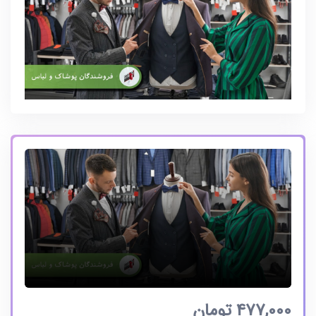
477,000
تومان