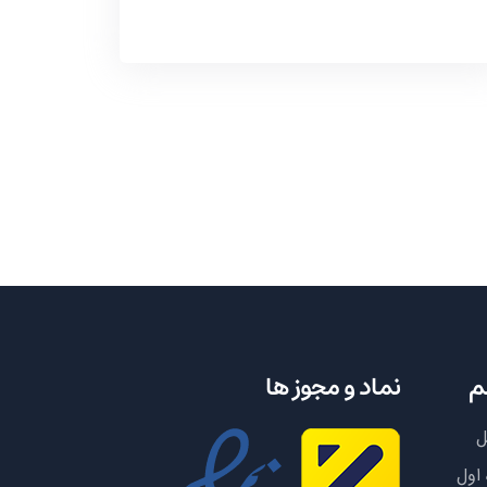
م
نماد و مجوز ها
ل
 اول