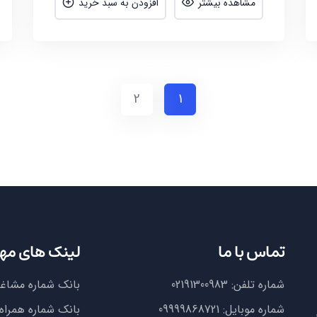
مشاهده بیشتر
افزودن به سبد خرید
2
1
تماس با ما
لینک های مه
شماره تلفن:
02191300983
بانک شماره مشاغ
شماره موبایل:
09999868721
بانک شماره همراه