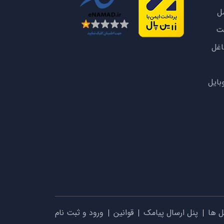
سل
یت
اغل
بایل
ل ها
پنل ارسال پیامک
قوانین
ورود و ثبت نام