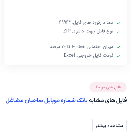
و حجم این فایل کمتر از 157KB است.
تعداد رکورد های فایل: 49944
این فایل فقط شامل شماره موبایل صاحبان مشاغل می
نوع فایل جهت دانلود: ZIP
باشد و فاقد سایر اطلاعات از جمله نام و … می باشد.
میزان احتمالی خطا: 10 تا 20 درصد
***تمامی فایل ها ممکن است به علت واگذاری خط توسط
فرمت فایل خروجی: Excel
صاحب آن و یا تغییرات وابسته به این گونه موارد تا 10 یا
حداکثر 20 درصد خطا داشته باشند.***
فایل های مرتبط
فایل های مشابه
بانک شماره موبایل صاحبان مشاغل
مشاهده بیشتر