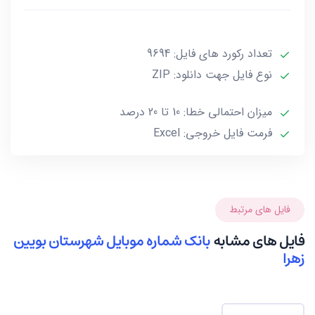
آخرین بروز رسانی این فایل در تاریخ 1403/01/04 انجام شده
و حجم این فایل کمتر از 1MB است.
تعداد رکورد های فایل: 9694
نوع فایل جهت دانلود: ZIP
***تمامی فایل ها ممکن است به علت واگذاری خط توسط
صاحب آن و یا تغییرات وابسته به این گونه موارد، بین 10
میزان احتمالی خطا: 10 تا 20 درصد
تا حداکثر 20 درصد خطا داشته باشند.***
فرمت فایل خروجی: Excel
فایل های مرتبط
فایل های مشابه
بانک شماره موبایل شهرستان بویین
زهرا