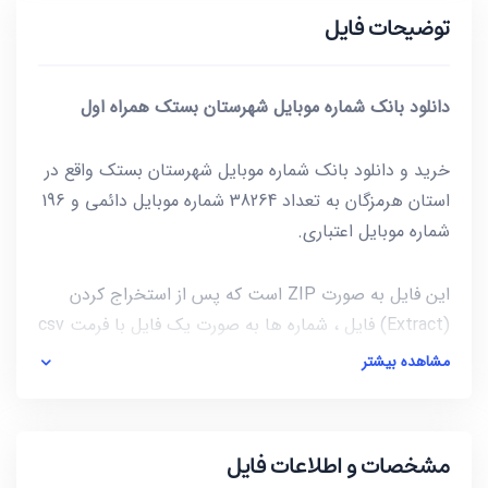
توضیحات فایل
دانلود بانک شماره موبایل شهرستان بستک همراه اول
خرید و دانلود بانک شماره موبایل شهرستان بستک واقع در
استان هرمزگان به تعداد 38264 شماره موبایل دائمی و 196
شماره موبایل اعتباری.
این فایل به صورت ZIP است که پس از استخراج کردن
(Extract) فایل ، شماره ها به صورت یک فایل با فرمت csv
در دسترس شماست. برای باز کردن فایل csv میتوانید از
مشاهده بیشتر
notepad و یا از خود نرم افزار excel استفاده کنید.
آخرین بروز رسانی این فایل در تاریخ 1400/09/19 انجام شده
مشخصات و اطلاعات فایل
و حجم این فایل کمتر از 89KB است.