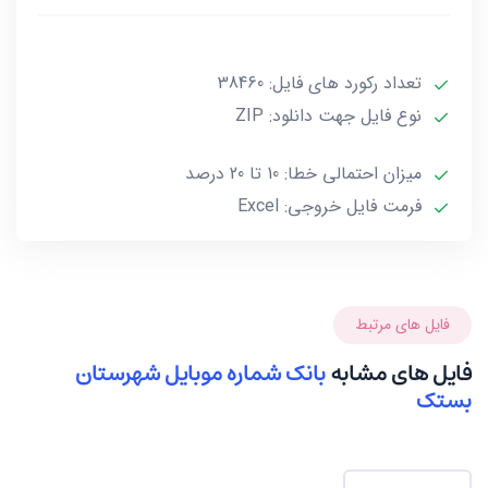
***تمامی فایل ها ممکن است به علت واگذاری خط توسط
تعداد رکورد های فایل: 38460
صاحب آن و یا تغییرات وابسته به این گونه موارد تا 10 یا
حداکثر 20 درصد خطا داشته باشند.***
نوع فایل جهت دانلود: ZIP
میزان احتمالی خطا: 10 تا 20 درصد
فرمت فایل خروجی: Excel
فایل های مرتبط
فایل های مشابه
بانک شماره موبایل شهرستان
بستک