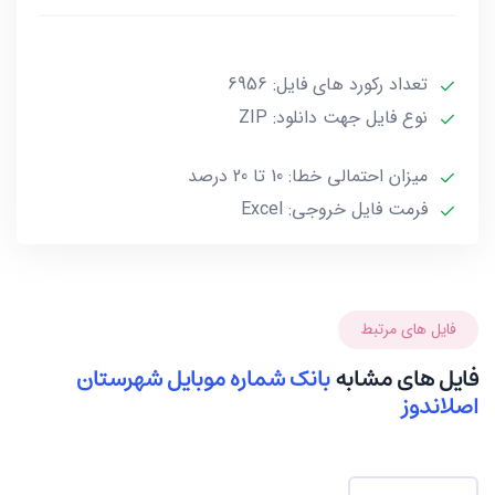
***تمامی فایل ها ممکن است به علت واگذاری خط توسط
تعداد رکورد های فایل: 6956
صاحب آن و یا تغییرات وابسته به این گونه موارد تا 10 یا
حداکثر 20 درصد خطا داشته باشند.***
نوع فایل جهت دانلود: ZIP
میزان احتمالی خطا: 10 تا 20 درصد
فرمت فایل خروجی: Excel
فایل های مرتبط
فایل های مشابه
بانک شماره موبایل شهرستان
اصلاندوز